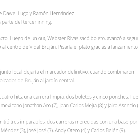
 de Dawel Lugo y Ramón Hernández
 parte del tercer inning.
 acto. Luego de un out, Webster Rivas sacó boleto, avanzó a seg
 al centro de Vidal Bruján. Pisaría el plato gracias a lanzamiento
junto local dejaría el marcador definitivo, cuando combinaron
lcador de Bruján al jardín central.
cuatro hits, una carrera limpia, dos boletos y cinco ponches. Fu
mexicano Jonathan Aro (7), Jean Carlos Mejía (8) y Jairo Asencio (
rmitió tres imparables, dos carreras merecidas con una base por
dez (3), José José (3), Andy Otero (4) y Carlos Belén (9).