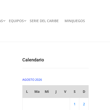
AS
EQUIPOS
SERIE DEL CARIBE
MINIJUEGOS
Calendario
AGOSTO 2026
L
Ma
Mi
J
V
S
D
1
2