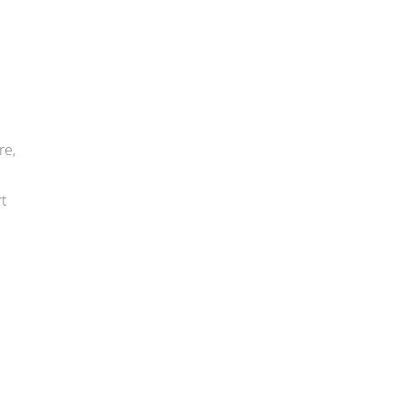
re,
t