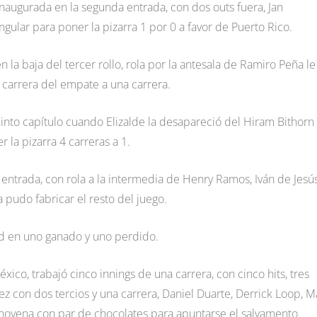
 inaugurada en la segunda entrada, con dos outs fuera, Jan
gular para poner la pizarra 1 por 0 a favor de Puerto Rico.
a baja del tercer rollo, rola por la antesala de Ramiro Peña le
 carrera del empate a una carrera.
into capítulo cuando Elizalde la desapareció del Hiram Bithorn
la pizarra 4 carreras a 1.
 entrada, con rola a la intermedia de Henry Ramos, Iván de Jesú
 pudo fabricar el resto del juego.
d en uno ganado y uno perdido.
ico, trabajó cinco innings de una carrera, con cinco hits, tres
z con dos tercios y una carrera, Daniel Duarte, Derrick Loop, M
 novena con par de chocolates para apuntarse el salvamento.