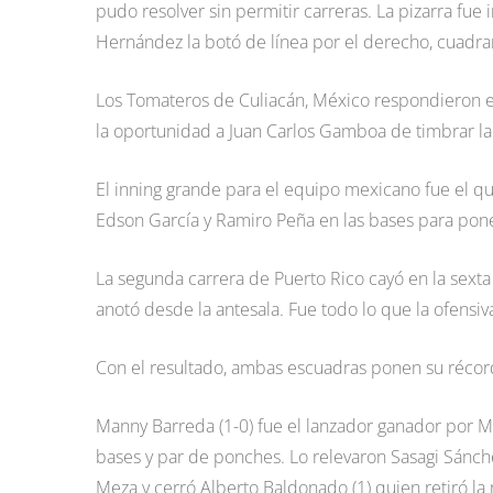
pudo resolver sin permitir carreras. La pizarra fue
Hernández la botó de línea por el derecho, cuadran
Los Tomateros de Culiacán, México respondieron en l
la oportunidad a Juan Carlos Gamboa de timbrar la
El inning grande para el equipo mexicano fue el qu
Edson García y Ramiro Peña en las bases para poner 
La segunda carrera de Puerto Rico cayó en la sexta
anotó desde la antesala. Fue todo lo que la ofensiva
Con el resultado, ambas escuadras ponen su récor
Manny Barreda (1-0) fue el lanzador ganador por Méx
bases y par de ponches. Lo relevaron Sasagi Sánche
Meza y cerró Alberto Baldonado (1) quien retiró la