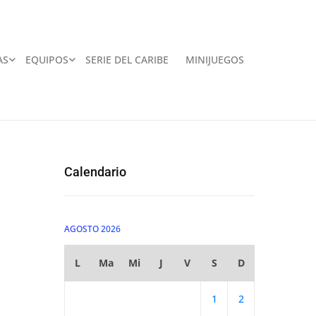
AS
EQUIPOS
SERIE DEL CARIBE
MINIJUEGOS
Calendario
AGOSTO 2026
L
Ma
Mi
J
V
S
D
1
2