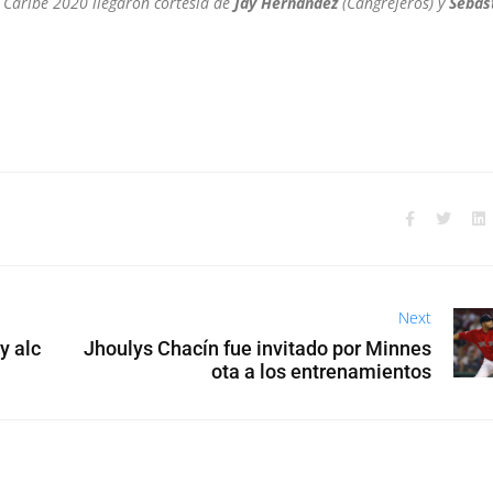
l Caribe 2020 llegaron cortesía de
Jay Hernández
(Cangrejeros) y
Sebas
Next
y alc
Jhoulys Chacín fue invitado por Minnes
ota a los entrenamientos