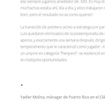
eso siempre jugamos alrededor de .500. Es muy difí
muchachos estaba ahí, día a día, y ellos trabajaron 
bien, pero el resultado no va como quieres”.
La transición de pelotero activo a estratega por pa
Luis quedaron eliminados de la postemporada de G
aperos, y exactamente una semana después, dirigió
temperamento que le caracterizó como jugador –ll
un umpire en categoría “Pampers”- se evidenció e
en múltiples oportunidades.
Yadier Molina, mánager de Puerto Rico en el Cl