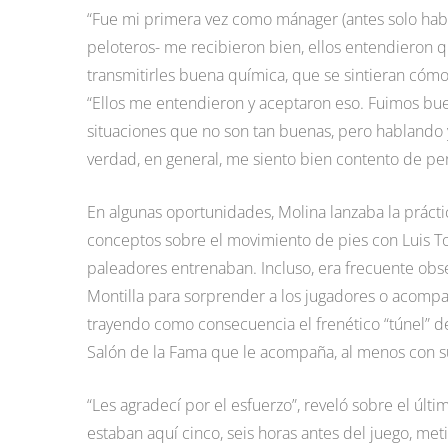
“Fue mi primera vez como mánager (antes solo había 
peloteros- me recibieron bien, ellos entendieron 
transmitirles buena química, que se sintieran cómod
“Ellos me entendieron y aceptaron eso. Fuimos buen
situaciones que no son tan buenas, pero hablando y
verdad, en general, me siento bien contento de pe
En algunas oportunidades, Molina lanzaba la práctic
conceptos sobre el movimiento de pies con Luis T
paleadores entrenaban. Incluso, era frecuente obs
Montilla para sorprender a los jugadores o acompañ
trayendo como consecuencia el frenético “túnel” d
Salón de la Fama que le acompaña, al menos con su
“Les agradecí por el esfuerzo”, reveló sobre el úl
estaban aquí cinco, seis horas antes del juego, me