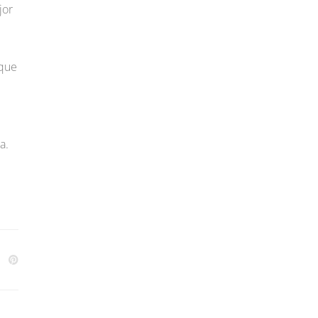
jor
 que
a.