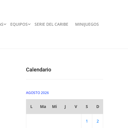
AS
EQUIPOS
SERIE DEL CARIBE
MINIJUEGOS
Calendario
AGOSTO 2026
L
Ma
Mi
J
V
S
D
1
2