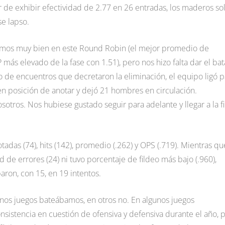
r de exhibir efectividad de 2.77 en 26 entradas, los maderos so
se lapso.
ichamos muy bien en este Round Robin (el mejor promedio de
más elevado de la fase con 1.51), pero nos hizo falta dar el ba
ío de encuentros que decretaron la eliminación, el equipo ligó p
n posición de anotar y dejó 21 hombres en circulación.
otros. Nos hubiese gustado seguir para adelante y llegar a la fi
tadas (74), hits (142), promedio (.262) y OPS (.719). Mientras qu
de errores (24) ni tuvo porcentaje de fildeo más bajo (.960),
ron, con 15, en 19 intentos.
nos juegos bateábamos, en otros no. En algunos juegos
sistencia en cuestión de ofensiva y defensiva durante el año, 