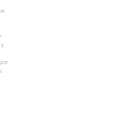
sas
n
 y
 por
s