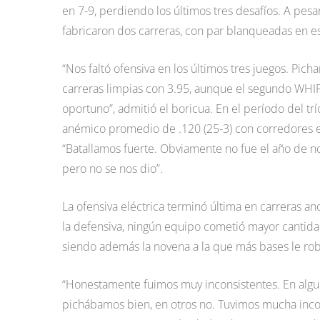
en 7-9, perdiendo los últimos tres desafíos. A pesa
fabricaron dos carreras, con par blanqueadas en e
“Nos faltó ofensiva en los últimos tres juegos. P
carreras limpias con 3.95, aunque el segundo WHIP 
oportuno”, admitió el boricua. En el período del tr
anémico promedio de .120 (25-3) con corredores e
“Batallamos fuerte. Obviamente no fue el año de nos
pero no se nos dio”.
La ofensiva eléctrica terminó última en carreras ano
la defensiva, ningún equipo cometió mayor cantidad 
siendo además la novena a la que más bases le roba
“Honestamente fuimos muy inconsistentes. En algu
pichábamos bien, en otros no. Tuvimos mucha incon