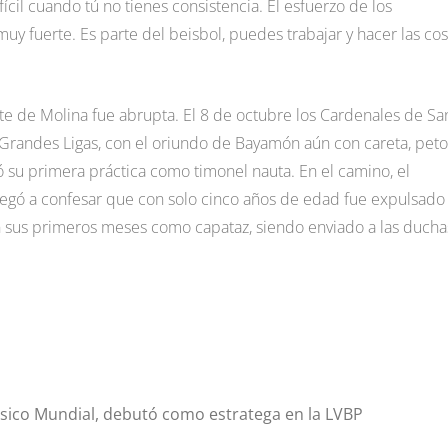
cil cuando tú no tienes consistencia. El esfuerzo de los
muy fuerte. Es parte del beisbol, puedes trabajar y hacer las co
rte de Molina fue abrupta. El 8 de octubre los Cardenales de Sa
randes Ligas, con el oriundo de Bayamón aún con careta, peto
 su primera práctica como timonel nauta. En el camino, el
egó a confesar que con solo cinco años de edad fue expulsado
n sus primeros meses como capataz, siendo enviado a las ducha
ásico Mundial, debutó como estratega en la LVBP