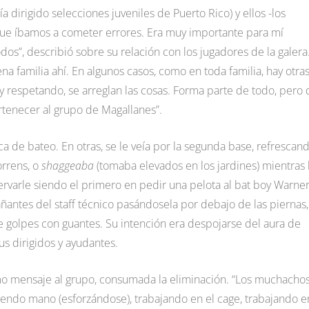
dirigido selecciones juveniles de Puerto Rico) y ellos -los
que íbamos a cometer errores. Era muy importante para mí
os”, describió sobre su relación con los jugadores de la galera
a familia ahí. En algunos casos, como en toda familia, hay otra
 respetando, se arreglan las cosas. Forma parte de todo, pero 
rtenecer al grupo de Magallanes”.
a de bateo. En otras, se le veía por la segunda base, refrescan
orrens, o
shaggeaba
(tomaba elevados en los jardines) mientras 
ervarle siendo el primero en pedir una pelota al bat boy Warne
antes del staff técnico pasándosela por debajo de las piernas,
e golpes con guantes. Su intención era despojarse del aura de
s dirigidos y ayudantes.
timo mensaje al grupo, consumada la eliminación. “Los muchacho
tiendo mano (esforzándose), trabajando en el cage, trabajando e