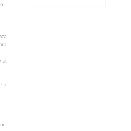
lo
tazo
ara
nal,
e, a
por