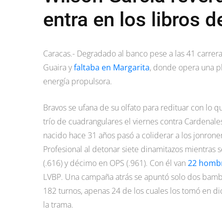
entra en los libros 
Caracas.- Degradado al banco pese a las 41 carrer
Guaira y
faltaba en Margarita
, donde opera una p
energía propulsora.
Bravos se ufana de su olfato para redituar con lo 
trío de cuadrangulares el viernes contra Cardenal
nacido hace 31 años pasó a coliderar a los jonron
Profesional al detonar siete dinamitazos mientras s
(.616) y décimo en OPS (.961). Con él van
22 homb
LVBP. Una campaña atrás se apuntó solo dos bamb
182 turnos, apenas 24 de los cuales los tomó en d
la trama.