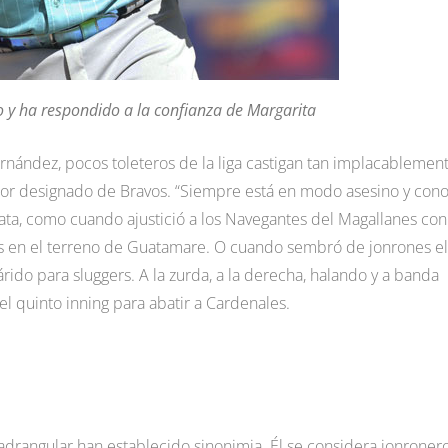
 y ha respondido a la confianza de Margarita
ernández, pocos toleteros de la liga castigan tan implacablemen
dor designado de Bravos. “Siempre está en modo asesino y con
 mata, como cuando ajustició a los Navegantes del Magallanes con
s en el terreno de Guatamare. O cuando sembró de jonrones el
rido para sluggers. A la zurda, a la derecha, halando y a banda
el quinto inning para abatir a Cardenales.
adrangular han establecido sinonimia. Él se considera jonroner