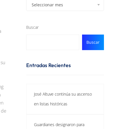
Seleccionar mes
Buscar
a
Buscar
 su
Entradas Recientes
ng
José Altuve continúa su ascenso
a
en
en listas históricas
n de
Guardianes designaron para