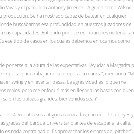
ulio Vivas y el patrullero Anthony Jiménez. “Alguien como Wilson
 su producción. Se ha mostrado capaz de batear en cualquier
os, donde buscábamos esa profundidad en nuestros jugadores de
ara sus capacidades. Entiendo por qué en Tiburones no tenía tan
á. Es ese tipo de casos en los cuales debemos enfocarnos como
e ponerse a la altura de las expectativas. “Ayudar a Margarita 
de impulso para trabajar en la temporada muerta”, menciona. “
acer swing y en levantar pesas. La agresividad es lo que me
cheos malos, pero me enfoqué más en llegar a las bases con bue
i salen los batazos grandes, bienvenidos sean”.
a de 14-5 contra sus antiguos camaradas, con dúo de tubeyes y
mas gradas del parque Universitario antes de escapar a la calle.
No es nada contra nadie. Es aprovechar los errores del pitcher”,