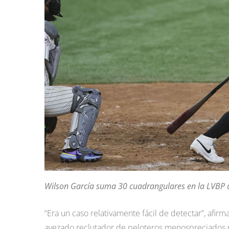
Wilson García suma 30 cuadrangulares en la LVBP d
“Era un caso relativamente fácil de detectar”, afir
avezado reclutador de peloteros menospreciados po