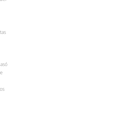
tas
pasó
Me
nos