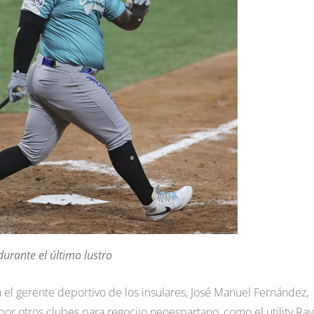
urante el último lustro
ma el gerente deportivo de los insulares, José Manuel Fernández,
r otros clubes para regocijo neoespartano, como el utility Ra