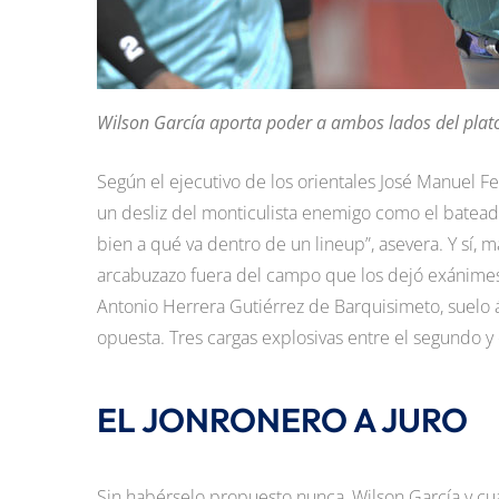
Wilson García aporta poder a ambos lados del plato
Según el ejecutivo de los orientales José Manuel F
un desliz del monticulista enemigo como el batea
bien a qué va dentro de un lineup”, asevera. Y sí,
arcabuzazo fuera del campo que los dejó exánime
Antonio Herrera Gutiérrez de Barquisimeto, suelo á
opuesta. Tres cargas explosivas entre el segundo y 
EL JONRONERO A JURO
Sin habérselo propuesto nunca, Wilson García y cu