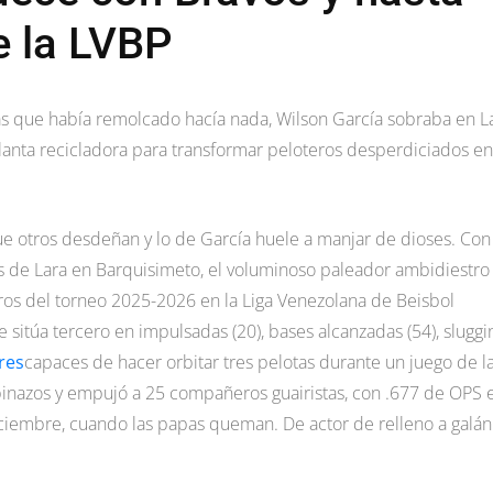
de la LVBP
as que había remolcado hacía nada, Wilson García sobraba en L
lanta recicladora para transformar peloteros desperdiciados en
que otros desdeñan y lo de García huele a manjar de dioses. Con
es de Lara en Barquisimeto, el voluminoso paleador ambidiestro
eros del torneo 2025-2026 en la Liga Venezolana de Beisbol
e sitúa tercero en impulsadas (20), bases alcanzadas (54), sluggi
res
capaces de hacer orbitar tres pelotas durante un juego de l
inazos y empujó a 25 compañeros guairistas, con .677 de OPS 
iciembre, cuando las papas queman. De actor de relleno a galá