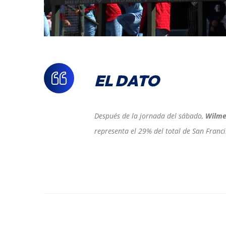
EL DATO
Después de la jornada del sábado,
Wilme
representa el 29% del total de San Franci