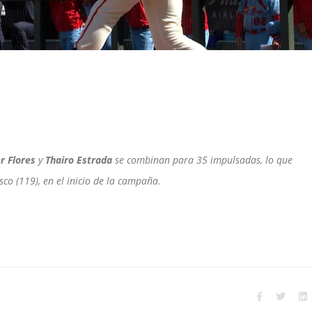
r Flores
y
Thairo Estrada
se combinan para 35 impulsadas, lo que
sco (119), en el inicio de la campaña.