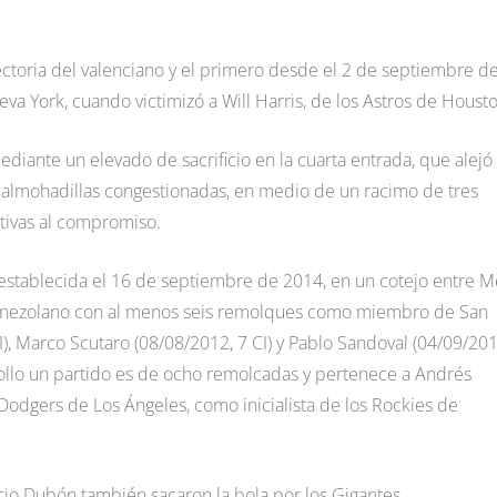
yectoria del valenciano y el primero desde el 2 de septiembre d
va York, cuando victimizó a Will Harris, de los Astros de Housto
diante un elevado de sacrificio en la cuarta entrada, que alejó 
s almohadillas congestionadas, en medio de un racimo de tres
itivas al compromiso.
establecida el 16 de septiembre de 2014, en un cotejo entre M
to venezolano con al menos seis remolques como miembro de San
), Marco Scutaro (08/08/2012, 7 CI) y Pablo Sandoval (04/09/201
riollo un partido es de ocho remolcadas y pertenece a Andrés
 Dodgers de Los Ángeles, como inicialista de los Rockies de
io Dubón también sacaron la bola por los Gigantes.