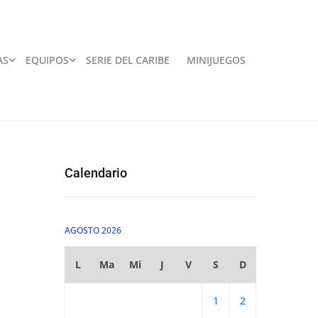
AS
EQUIPOS
SERIE DEL CARIBE
MINIJUEGOS
Calendario
AGOSTO 2026
L
Ma
Mi
J
V
S
D
1
2