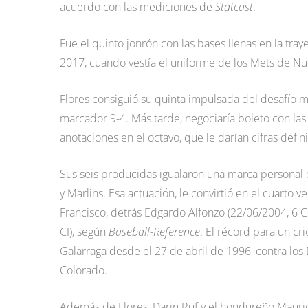
acuerdo con las mediciones de
Statcast
.
Fue el quinto jonrón con las bases llenas en la tra
2017, cuando vestía el uniforme de los Mets de Nue
Flores consiguió su quinta impulsada del desafío me
marcador 9-4. Más tarde, negociaría boleto con la
anotaciones en el octavo, que le darían cifras defin
Sus seis producidas igualaron una marca personal 
y Marlins. Esa actuación, le convirtió en el cuar
Francisco, detrás Edgardo Alfonzo (22/06/2004, 6 CI
CI), según
Baseball-Reference
. El récord para un c
Galarraga desde el 27 de abril de 1996, contra los
Colorado.
Además de Flores, Darin Ruf y el hondureño Mauric