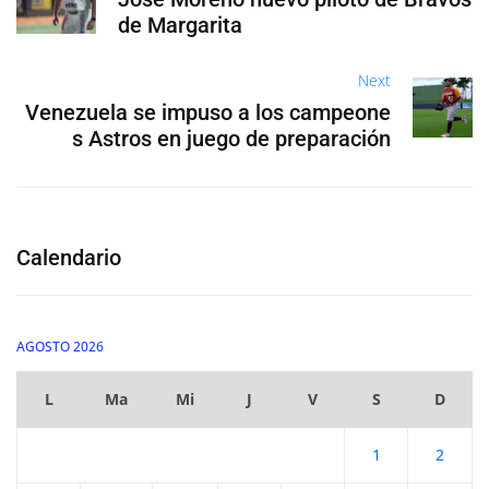
de Margarita
Next
Venezuela se impuso a los campeone
s Astros en juego de preparación
Calendario
AGOSTO 2026
L
Ma
Mi
J
V
S
D
1
2