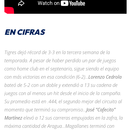
EN CIFRAS
Tigres dejó récord de 3-3 en la tercera semana de la
temporada. A pesar de haber perdido un par de juegos
como home club en el septenario, sigue siendo el equipo
con más victorias en esa condición (6-2)…
Lorenzo Cedrola
bateó de 5-2 con un doble y extendió a 13 su cadena de
juegos con al menos un hit desde el inicio de la campaña.
Su promedio está en .444, el segundo mejor del circuito al
momento que terminó su compromiso…
José “Cafecito”
Martínez
elevó a 12 sus carreras empujadas en la zafra, la
máxima cantidad de Aragua…Magallanes terminó con