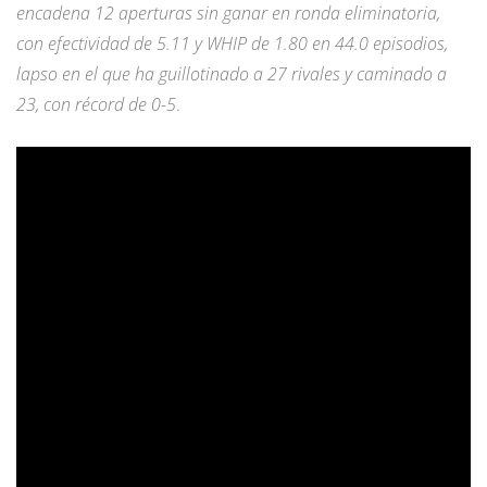
encadena 12 aperturas sin ganar en ronda eliminatoria,
con efectividad de 5.11 y WHIP de 1.80 en 44.0 episodios,
lapso en el que ha guillotinado a 27 rivales y caminado a
23, con récord de 0-5
.