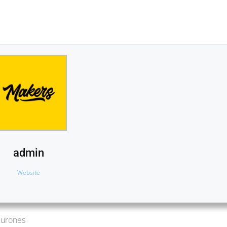
admin
Website
burones