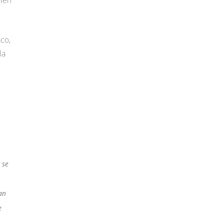
bién
co,
la
 se
an
e