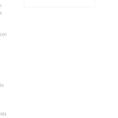
n
s
 con
to
onda