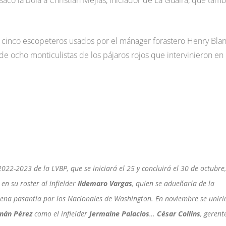
có la bola a Christian Mejías, iniciador de La Guaira, que tam
s cinco escopeteros usados por el mánager forastero Henry Blan
e ocho monticulistas de los pájaros rojos que intervinieron en 
2-2023 de la LVBP, que se iniciará el 25 y concluirá el 30 de octubre,
en su roster al infielder
Ildemaro Vargas
, quien se adueñaría de la
buena pasantía por los Nacionales de Washington. En noviembre se unirí
nán Pérez
como el infielder
Jermaine Palacios
…
César Collins
, gerent