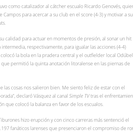
 tuvo como catalizador al cátcher escualo Ricardo Genovés, quie
nte Campos para acercar a su club en el score (4-3) y motivar a su
ts.
u calidad para actuar en momentos de presión, al sonar un hit
a intermedia, respectivamente, para igualar las acciones (4-4)
olocó la bola en la pradera central y el outfielder local Odúbel
n que permitió la quinta anotación litoralense en las piernas de
 las cosas nos salieron bien. Me siento feliz de estar con el
orada”, declaró Vásquez al canal
Simple TV
tras el enfrentamien
ón que colocó la balanza en favor de los escualos.
iburones hizo erupción y con cinco carreras más sentenció el
s 6.197 fanáticos larenses que presenciaron el compromiso de r