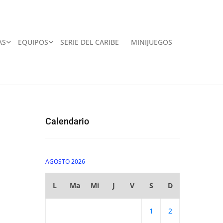
AS
EQUIPOS
SERIE DEL CARIBE
MINIJUEGOS
Calendario
AGOSTO 2026
L
Ma
Mi
J
V
S
D
1
2