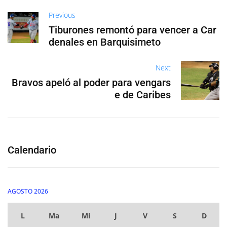
Previous
Tiburones remontó para vencer a Car
denales en Barquisimeto
Next
Bravos apeló al poder para vengars
e de Caribes
Calendario
AGOSTO 2026
L
Ma
Mi
J
V
S
D