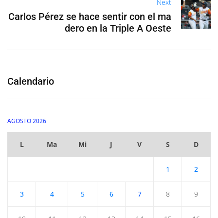
Next
Carlos Pérez se hace sentir con el ma
dero en la Triple A Oeste
Calendario
AGOSTO 2026
L
Ma
Mi
J
V
S
D
1
2
3
4
5
6
7
8
9