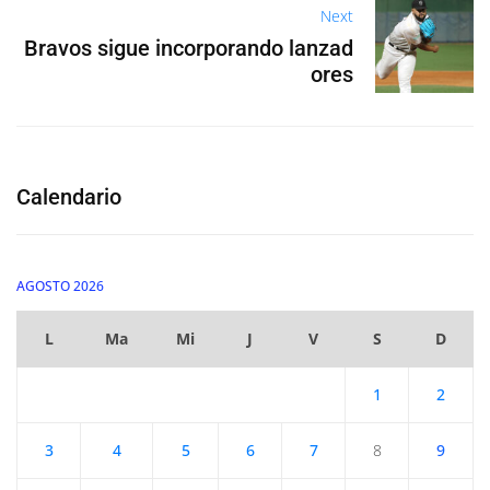
Next
Bravos sigue incorporando lanzad
ores
Calendario
AGOSTO 2026
L
Ma
Mi
J
V
S
D
1
2
3
4
5
6
7
8
9