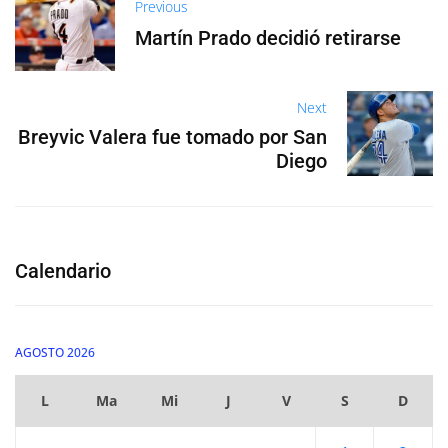
Previous
Martín Prado decidió retirarse
Next
Breyvic Valera fue tomado por San
Diego
Calendario
AGOSTO 2026
L
Ma
Mi
J
V
S
D