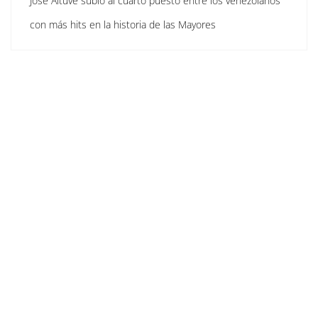
José Altuve subió al cuarto puesto entre los venezolanos
con más hits en la historia de las Mayores