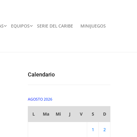
AS
EQUIPOS
SERIE DEL CARIBE
MINIJUEGOS
Calendario
AGOSTO 2026
L
Ma
Mi
J
V
S
D
1
2