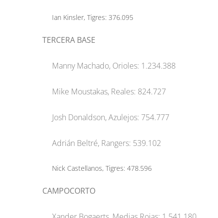
Ian Kinsler, Tigres: 376.095
TERCERA BASE
Manny Machado, Orioles: 1.234.388
Mike Moustakas, Reales: 824.727
Josh Donaldson, Azulejos: 754.777
Adrián Beltré, Rangers: 539.102
Nick Castellanos, Tigres: 478.596
CAMPOCORTO
Xander Bogaerts, Medias Rojas: 1.541.180