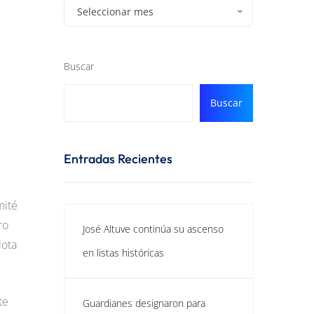
Seleccionar mes
Buscar
Buscar
Entradas Recientes
mité
ro
José Altuve continúa su ascenso
lota
en listas históricas
te
Guardianes designaron para