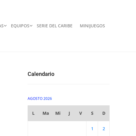
AS
EQUIPOS
SERIE DEL CARIBE
MINIJUEGOS
Calendario
AGOSTO 2026
L
Ma
Mi
J
V
S
D
1
2