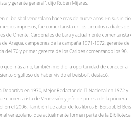
sta y gerente general”, dijo Rubén Mijares.
en el beisbol venezolano hace más de nueve años. En sus inicio
 medios impresos, fue comentarista en los circuitos radiales de
bes de Oriente, Cardenales de Lara y actualmente comentarista
gres de Aragua, campeones de la campaña 1971-1972, gerente de 
a del 70 y primer gerente de los Caribes comenzando los 90.
 lo que más amo, también me dio la oportunidad de conocer a
iento orgulloso de haber vivido el beisbol”, destacó.
ta Deportivo en 1970, Mejor Redactor de El Nacional en 1972 y
ue comentarista de Venevisión y jefe de prensa de la primera
 en el 2006. También fue autor de los libros El Beisbol, El Bei
onal venezolano, que actualmente forman parte de la Biblioteca
.