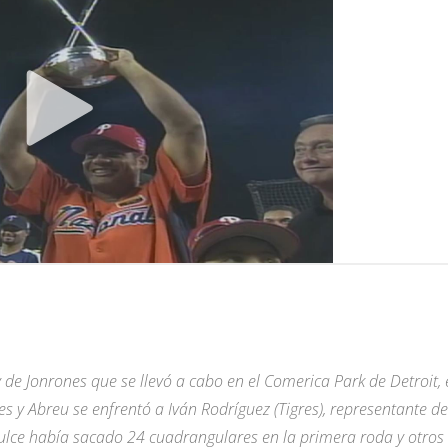
by de Jonrones que se llevó a cabo en el Comerica Park de Detroit,
s y Abreu se enfrentó a Iván Rodríguez (Tigres), representante de
dulce había sacado 24 cuadrangulares en la primera roda y otros 