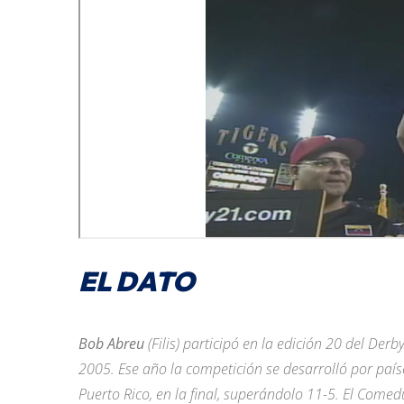
EL DATO
Bob Abreu
(Filis) participó en la edición 20 del Der
2005. Ese año la competición se desarrolló por paíse
Puerto Rico, en la final, superándolo 11-5. El Come