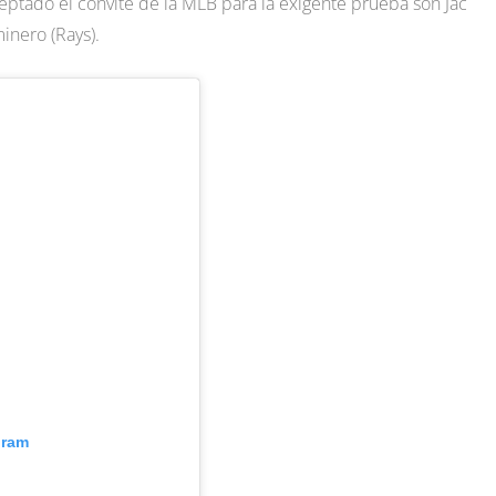
eptado el convite de la MLB para la exigente prueba son Jac
inero (Rays).
gram