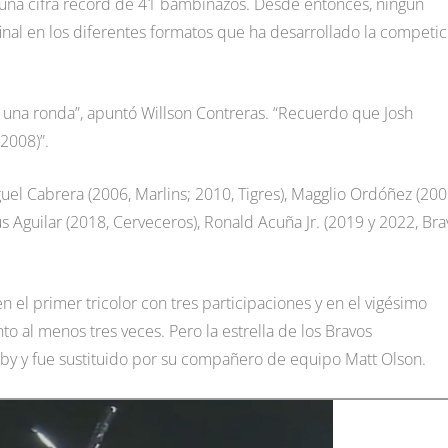
 una cifra récord de 41 bambinazos. Desde entonces, ningún
final en los diferentes formatos que ha desarrollado la competic
na ronda”, apuntó Willson Contreras. “Recuerdo que Josh
2008)”.
el Cabrera (2006, Marlins; 2010, Tigres), Magglio Ordóñez (200
ús Aguilar (2018, Cerveceros), Ronald Acuña Jr. (2019 y 2022, Bra
 en el primer tricolor con tres participaciones y en el vigésimo
to al menos tres veces. Pero la estrella de los Bravos
rby y fue sustituido por su compañero de equipo Matt Olson.