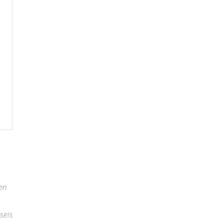
 en
seis