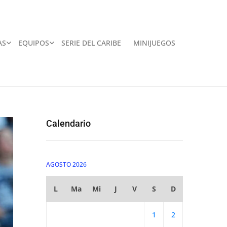
AS
EQUIPOS
SERIE DEL CARIBE
MINIJUEGOS
Calendario
AGOSTO 2026
L
Ma
Mi
J
V
S
D
1
2