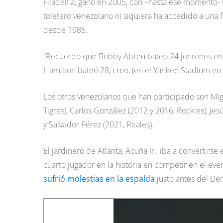
Filadelfia, ganó en 2005, con –hasta ese momento-
toletero venezolano ni siquiera ha accedido a una 
desde 1985.
“Recuerdo que Bobby Abreu bateó 24 jonrones en u
Hamilton bateó 28, creo, (en el Yankee Stadium en 
Los otros venezolanos que han participado son Migu
Tigres), Carlos González (2012 y 2016, Rockies), Jes
y Salvador Pérez (2021, Reales).
El jardinero de Atlanta, Acuña Jr., iba a convertirse
cuarto jugador en la historia en competir en el even
sufrió molestias en la espalda
justo antes del De