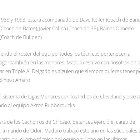
e 1988 y 1993, estará acompañado de Dave Keller (Coach de Banc
(Coach de Bateo), Javier Colina (Coach de 3B), Rainer Olmedo
(Coach de Bullpen).
endo el roster del equipo, todos los técnicos pertenecen a
nager también en las menores. Maduro estuvo con nosotros en l
ar en Triple A. Delgado es alguien que siempre quieres tener p
egó Yoyo Amaro
l sistema de Ligas Menores con los Indios de Cleveland y este 
giendo al equipo Akron Rubberducks.
s de los Cachorros de Chicago. Betances ejerció el cargo de
, a mando de Odor. Maduro trabajó este año en las sucursales 
arte del cuerpo técnico del equipo zuliano en las últimas