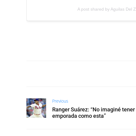
A post shared by Aguilas Del Z
Previous
Ranger Suárez: “No imaginé tener 
emporada como esta”