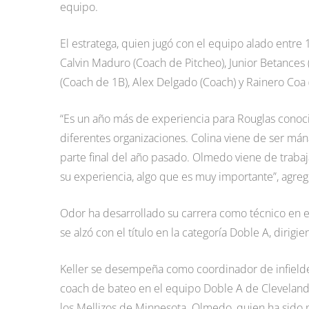
equipo.
El estratega, quien jugó con el equipo alado entr
Calvin Maduro (Coach de Pitcheo), Junior Betances 
(Coach de 1B), Alex Delgado (Coach) y Rainero Coa 
“Es un año más de experiencia para Rouglas conoci
diferentes organizaciones. Colina viene de ser má
parte final del año pasado. Olmedo viene de trabaj
su experiencia, algo que es muy importante”, agr
Odor ha desarrollado su carrera como técnico en e
se alzó con el título en la categoría Doble A, diri
Keller se desempeña como coordinador de infielder
coach de bateo en el equipo Doble A de Cleveland
los Mellizos de Minnesota. Olmedo, quien ha sido p