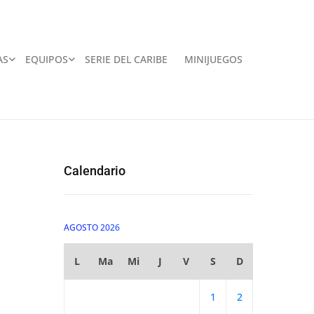
AS
EQUIPOS
SERIE DEL CARIBE
MINIJUEGOS
Calendario
AGOSTO 2026
L
Ma
Mi
J
V
S
D
1
2