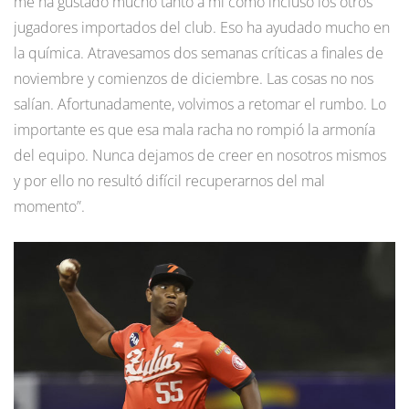
me ha gustado mucho tanto a mi como incluso los otros
jugadores importados del club. Eso ha ayudado mucho en
la química. Atravesamos dos semanas críticas a finales de
noviembre y comienzos de diciembre. Las cosas no nos
salían. Afortunadamente, volvimos a retomar el rumbo. Lo
importante es que esa mala racha no rompió la armonía
del equipo. Nunca dejamos de creer en nosotros mismos
y por ello no resultó difícil recuperarnos del mal
momento”.