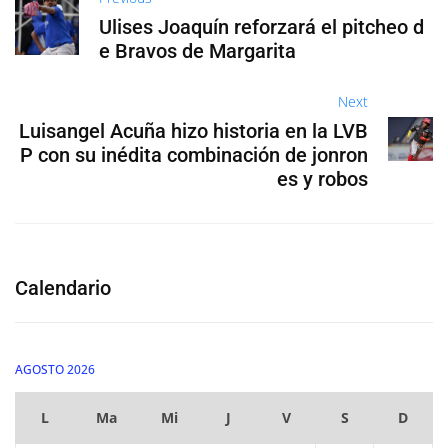
Ulises Joaquín reforzará el pitcheo d
e Bravos de Margarita
Next
Luisangel Acuña hizo historia en la LVB
P con su inédita combinación de jonron
es y robos
Calendario
AGOSTO 2026
L
Ma
Mi
J
V
S
D