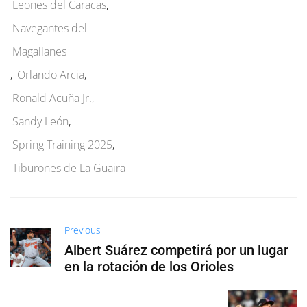
Leones del Caracas
,
Navegantes del
Magallanes
,
Orlando Arcia
,
Ronald Acuña Jr.
,
Sandy León
,
Spring Training 2025
,
Tiburones de La Guaira
Previous
Albert Suárez competirá por un lugar
en la rotación de los Orioles