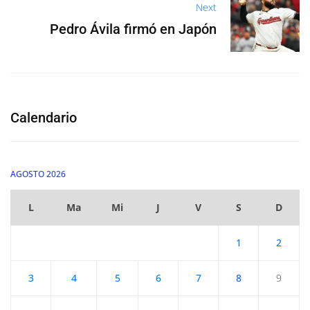
Next
Pedro Ávila firmó en Japón
Calendario
AGOSTO 2026
L
Ma
Mi
J
V
S
D
1
2
3
4
5
6
7
8
9