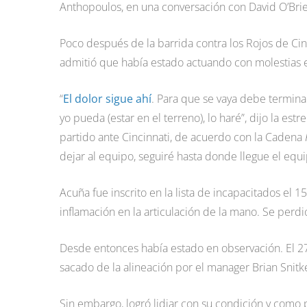
Anthopoulos, en una conversación con David O’Brie
Poco después de la barrida contra los Rojos de Cinci
admitió que había estado actuando con molestias 
“
El dolor sigue ahí
. Para que se vaya debe termina
yo pueda (estar en el terreno), lo haré”, dijo la es
partido ante Cincinnati, de acuerdo con la Cadena
dejar al equipo, seguiré hasta donde llegue el equi
Acuña fue inscrito en la lista de incapacitados el 1
inflamación en la articulación de la mano. Se perd
Desde entonces había estado en observación. El 27 
sacado de la alineación por el manager Brian Snitke
Sin embargo, logró lidiar con su condición y como