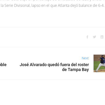
 la Serie Divisional, lapso en el que Atlanta dejó balance de 6-4.
Next
oble
José Alvarado quedó fuera del roster
de Tampa Bay