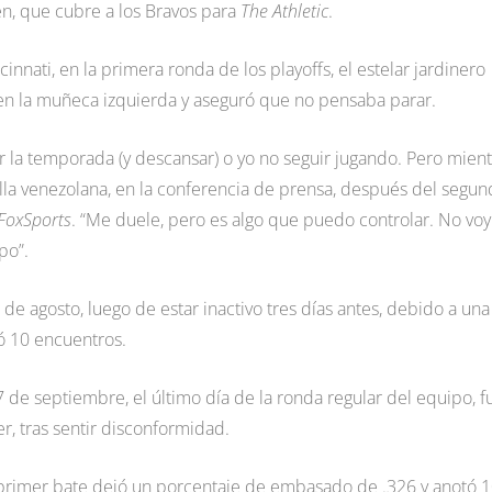
n, que cubre a los Bravos para
The Athletic
.
nnati, en la primera ronda de los playoffs, el estelar jardinero
en la muñeca izquierda y aseguró que no pensaba parar.
r la temporada (y descansar) o yo no seguir jugando. Pero mient
trella venezolana, en la conferencia de prensa, después del segu
FoxSports
. “Me duele, pero es algo que puedo controlar. No voy
po”.
5 de agosto, luego de estar inactivo tres días antes, debido a una
ió 10 encuentros.
de septiembre, el último día de la ronda regular del equipo, f
r, tras sentir disconformidad.
 primer bate dejó un porcentaje de embasado de .326 y anotó 