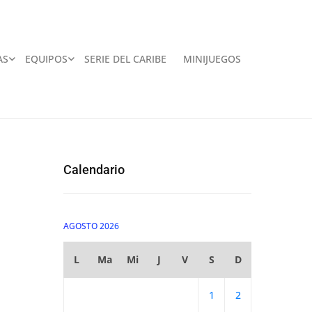
AS
EQUIPOS
SERIE DEL CARIBE
MINIJUEGOS
Calendario
AGOSTO 2026
L
Ma
Mi
J
V
S
D
1
2