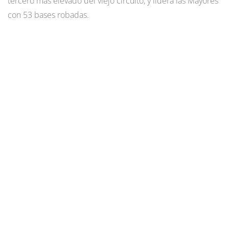
tercero más elevado del viejo circuito, y lidera las Mayores
con 53 bases robadas.