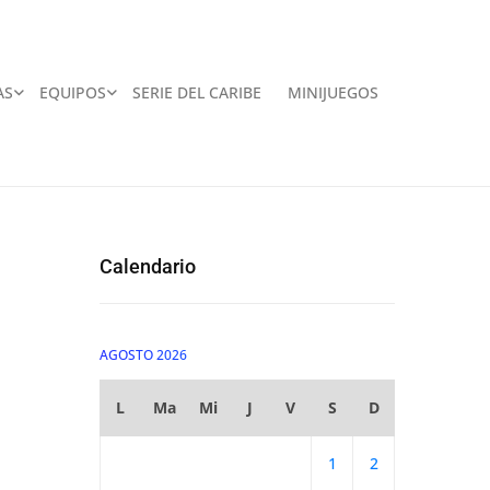
AS
EQUIPOS
SERIE DEL CARIBE
MINIJUEGOS
Calendario
AGOSTO 2026
L
Ma
Mi
J
V
S
D
1
2