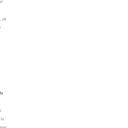
al
, ya
b
do
u
 la
imer