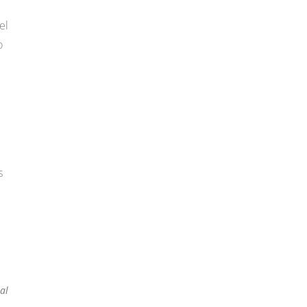
el
o
s
al