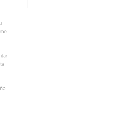
u
como
ntar
ta
eño.