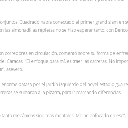
conjuntos, Cuadrado había conectado el primer grand slam en s
con las almohadillas repletas no se hizo esperar tanto, con Ben
con corredores en circulación, comentó sobre su forma de enfre
el Caracas. “El enfoque para mí, es traer las carreras. No impor
r”, aseveró.
 enorme batazo por el jardín izquierdo del novel estadio guair
arreras se sumaron a la pizarra, para ir marcando diferencias
no tanto mecánicos sino más mentales. Me he enfocado en eso”,