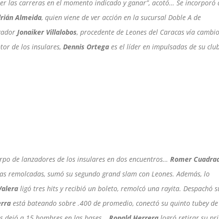
er las carreras en el momento indicado y ganar”, acotó… Se incorporó 
rián Almeida
, quien viene de ver acción en la sucursal Doble A de
nzador
Jonaiker Villalobos
, procedente de Leones del Caracas vía cambio
tor de los insulares,
Dennis Ortega
es el líder en impulsadas de su clu
erpo de lanzadores de los insulares en dos encuentros…
Romer Cuadra
eras remolcadas, sumó su segundo grand slam con Leones. Además, lo
Valera
ligó tres hits y recibió un boleto, remolcó una rayita. Despachó s
rra
está bateando sobre .400 de promedio, conectó su quinto tubey de
s dejó a 15 hombres en las bases…
Ronald Herrera
logró retirar su pr