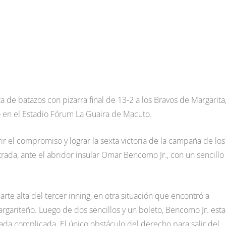
 de batazos con pizarra final de 13-2 a los Bravos de Margarita
o en el Estadio Fórum La Guaira de Macuto.
 el compromiso y lograr la sexta victoria de la campaña de los
rada, ante el abridor insular Omar Bencomo Jr., con un sencillo
te alta del tercer inning, en otra situación que encontró a
rgariteño. Luego de dos sencillos y un boleto, Bencomo Jr. est
trada complicada. El único obstáculo del derecho para salir del