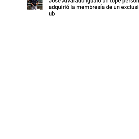
José Alvarado igualó un tope person
adquirió la membresía de un exclusi
ub