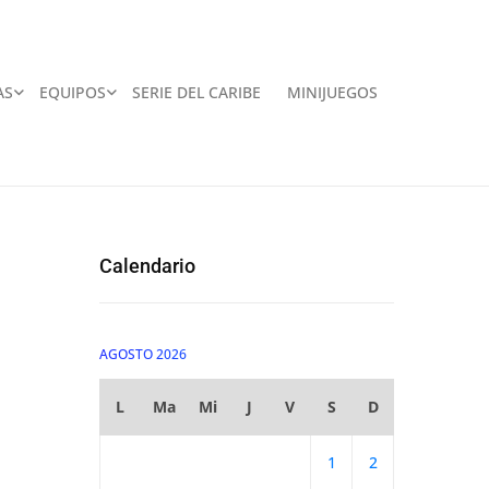
AS
EQUIPOS
SERIE DEL CARIBE
MINIJUEGOS
Calendario
AGOSTO 2026
L
Ma
Mi
J
V
S
D
1
2