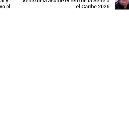
al y
Venezuela asume el reto de la Serie d
vo cl
el Caribe 2026