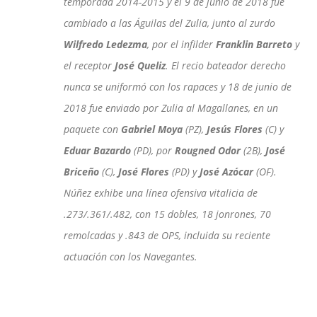
temporada 2014-2015 y el 9 de junio de 2018 fue
cambiado a las Águilas del Zulia, junto al zurdo
Wilfredo Ledezma
, por el infilder
Franklin Barreto
y
el receptor
José Queliz
. El recio bateador derecho
nunca se uniformó con los rapaces y 18 de junio de
2018 fue enviado por Zulia al Magallanes, en un
paquete con
Gabriel Moya
(PZ),
Jesús Flores
(C) y
Eduar Bazardo
(PD), por
Rougned Odor
(2B),
José
Briceño
(C),
José Flores
(PD) y
José Azócar
(OF).
Núñez exhibe una línea ofensiva vitalicia de
.273/.361/.482, con 15 dobles, 18 jonrones, 70
remolcadas y .843 de OPS, incluida su reciente
actuación con los Navegantes.