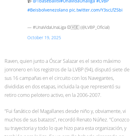
📹
@1baseballtv
#UnavidaUnaliga
#LVBP
#Beisbolvenezolano
pic.twitter.com/Y3scLfZ5bi
— #UnaVidaUnaLiga ⚾️🇻🇪 (@LVBP_Oficial)
October 19, 2025
Raven, quien junto a Óscar Salazar es el sexto máximo
jonronero en los registros de la LVBP (94), disputó siete de
sus 16 campañas en el circuito con los Navegantes,
divididas en dos etapas, incluida la que representó su
retiro como pelotero activo, en la 2006-2007.
“Fui fanático del Magallanes desde niño y, obviamente, vi
muchos de sus batazos”, recordó Renato Núñez. “Conozco
su trayectoria y todo lo que hizo para esta organización, y