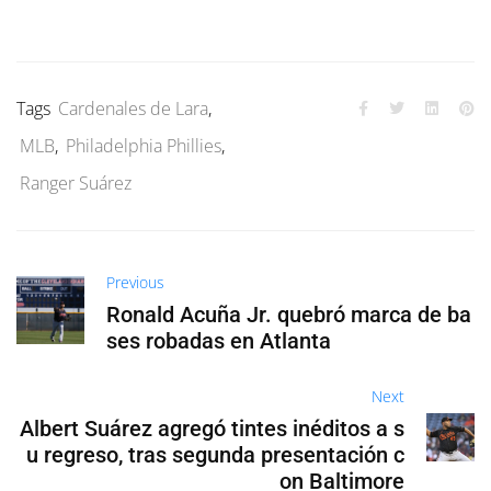
Tags
Cardenales de Lara
,
MLB
,
Philadelphia Phillies
,
Ranger Suárez
Previous
Ronald Acuña Jr. quebró marca de ba
ses robadas en Atlanta
Next
Albert Suárez agregó tintes inéditos a s
u regreso, tras segunda presentación c
on Baltimore