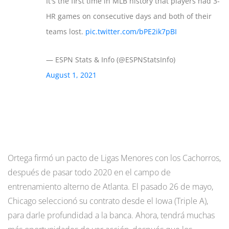
It's the first time in MLB history that players had 3-
HR games on consecutive days and both of their
teams lost.
pic.twitter.com/bPE2ik7pBI
— ESPN Stats & Info (@ESPNStatsInfo)
August 1, 2021
Ortega firmó un pacto de Ligas Menores con los Cachorros,
después de pasar todo 2020 en el campo de
entrenamiento alterno de Atlanta. El pasado 26 de mayo,
Chicago seleccionó su contrato desde el Iowa (Triple A),
para darle profundidad a la banca. Ahora, tendrá muchas