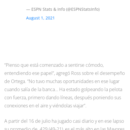
— ESPN Stats & Info (@ESPNStatsInfo)
August 1, 2021
“Pienso que está comenzado a sentirse cómodo,
entendiendo ese papel”, agregó Ross sobre el desempeño
de Ortega. “No tuvo muchas oportunidades en ese lugar
cuando salía de la banca… Ha estado golpeando la pelota
con fuerza, primero dando líneas, después poniendo sus
conexiones en el aire y viéndolas viajar”.
A partir del 16 de julio ha jugado casi diario y en ese lapso
su promedio de .429 (49-21), es el más alto en las Mayores.