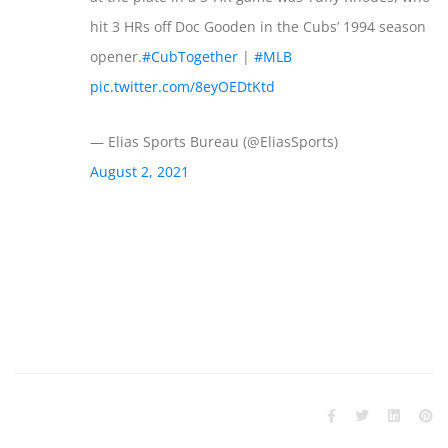
hit 3 HRs off Doc Gooden in the Cubs’ 1994 season
opener.
#CubTogether
|
#MLB
pic.twitter.com/8eyOEDtKtd
— Elias Sports Bureau (@EliasSports)
August 2, 2021