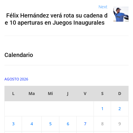
Next
Félix Hernández verá rota su cadena d
e 10 aperturas en Juegos Inaugurales
Calendario
AGOSTO 2026
L
Ma
Mi
J
V
S
D
1
2
3
4
5
6
7
8
9