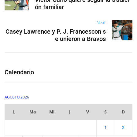
ón familiar
Next
Casey Lawrence y P. J. Francescon s
e unieron a Bravos
Calendario
AGOSTO 2026
L
Ma
Mi
J
V
S
D
1
2