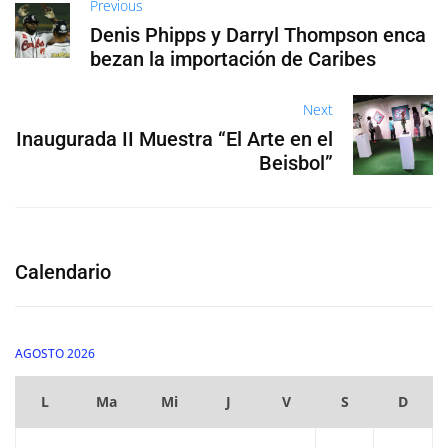
Previous
Denis Phipps y Darryl Thompson enca
bezan la importación de Caribes
Next
Inaugurada II Muestra “El Arte en el
Beisbol”
Calendario
AGOSTO 2026
L
Ma
Mi
J
V
S
D