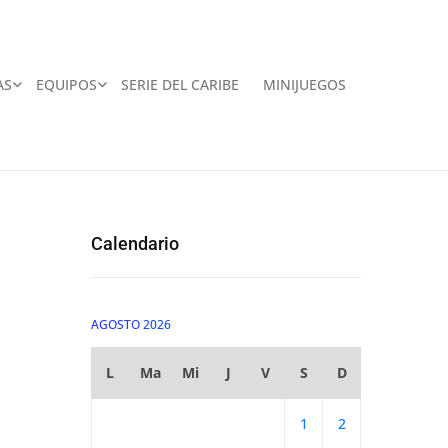
AS
EQUIPOS
SERIE DEL CARIBE
MINIJUEGOS
Calendario
AGOSTO 2026
L
Ma
Mi
J
V
S
D
1
2