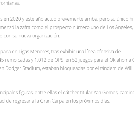
fornianas.
s en 2020 y este año actuó brevemente arriba, pero su único hi
comenzó la zafra como el prospecto número uno de Los Ángeles,
e con su nueva organización.
aña en Ligas Menores, tras exhibir una línea ofensiva de
 45 remolcadas y 1.012 de OPS, en 52 juegos para el Oklahoma C
ar en Dodger Stadium, estaban bloqueadas por el tándem de Will
cipales figuras, entre ellas el cátcher titular Yan Gomes, camin
dad de regresar a la Gran Carpa en los próximos días.