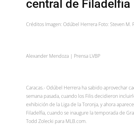
central de Filadelfia
Créditos Imagen: Odúbel Herrera Foto: Steven M. F
Alexander Mendoza | Prensa LVBP
Caracas.- Odúbel Herrera ha sabido aprovechar cad
semana pasada, cuando los Filis decidieron incluir
exhibición de la Liga de la Toronja, y ahora aparec
Filadelfia, cuando se inaugure la temporada de Gr
Todd Zolecki para MLB.com.