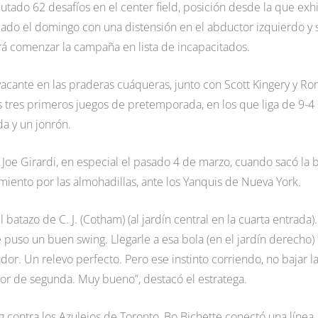
tado 62 desafíos en el center field, posición desde la que exh
icado el domingo con una distensión en el abductor izquierdo y 
erá comenzar la campaña en lista de incapacitados.
vacante en las praderas cuáqueras, junto con Scott Kingery y R
 tres primeros juegos de pretemporada, en los que liga de 9-4
da y un jonrón.
Joe Girardi, en especial el pasado 4 de marzo, cuando sacó la b
miento por las almohadillas, ante los Yanquis de Nueva York.
batazo de C. J. (Cotham) (al jardín central en la cuarta entrada).
 puso un buen swing. Llegarle a esa bola (en el jardín derecho)
dor. Un relevo perfecto. Pero ese instinto corriendo, no bajar l
dor de segunda. Muy bueno”, destacó el estratega.
g contra los Azulejos de Toronto, Bo Bichette conectó una línea