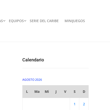
AS
EQUIPOS
SERIE DEL CARIBE
MINIJUEGOS
Calendario
AGOSTO 2026
L
Ma
Mi
J
V
S
D
1
2