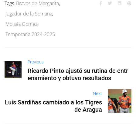
Tags
Bravos de Margarita
,
Jugador de la Semana
,
Moisés Gómez
,
Temporada 2024-2025
Previous
Ricardo Pinto ajustó su rutina de entr
enamiento y obtuvo resultados
Next
Luis Sardiñas cambiado a los Tigres
de Aragua