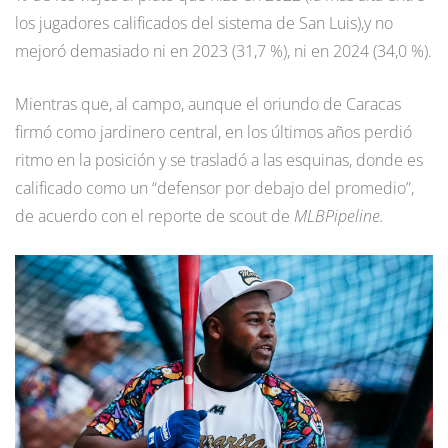
los jugadores calificados del sistema de San Luis),y no
mejoró demasiado ni en 2023 (31,7 %), ni en 2024 (34,0 %).
Mientras que, al campo, aunque el oriundo de Caracas
firmó como jardinero central, en los últimos años perdió
ritmo en la posición y se trasladó a las esquinas, donde es
calificado como un “defensor por debajo del promedio”,
de acuerdo con el reporte de scout de
MLBPipeline.