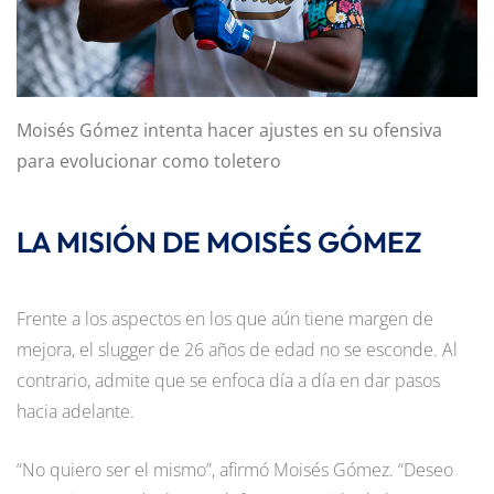
Moisés Gómez intenta hacer ajustes en su ofensiva
para evolucionar como toletero
LA MISIÓN DE MOISÉS GÓMEZ
Frente a los aspectos en los que aún tiene margen de
mejora, el slugger de 26 años de edad no se esconde. Al
contrario, admite que se enfoca día a día en dar pasos
hacia adelante.
“No quiero ser el mismo”, afirmó Moisés Gómez. “Deseo