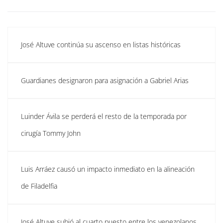
José Altuve continúa su ascenso en listas históricas
Guardianes designaron para asignación a Gabriel Arias
Luinder Ávila se perderá el resto de la temporada por
cirugía Tommy John
Luis Arráez causó un impacto inmediato en la alineación
de Filadelfia
José Altuve subió al cuarto puesto entre los venezolanos