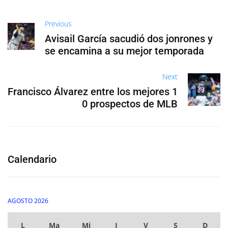
Previous
Avisail García sacudió dos jonrones y
se encamina a su mejor temporada
Next
Francisco Álvarez entre los mejores 1
0 prospectos de MLB
Calendario
AGOSTO 2026
L
Ma
Mi
J
V
S
D