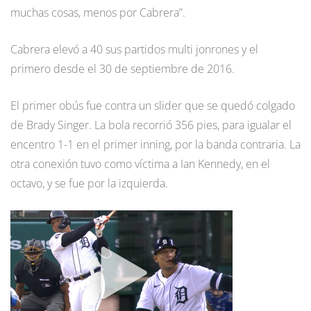
muchas cosas, menos por Cabrera”.
Cabrera elevó a 40 sus partidos multi jonrones y el
primero desde el 30 de septiembre de 2016.
El primer obús fue contra un slider que se quedó colgado
de Brady Singer. La bola recorrió 356 pies, para igualar el
encentro 1-1 en el primer inning, por la banda contraria. La
otra conexión tuvo como víctima a Ian Kennedy, en el
octavo, y se fue por la izquierda.