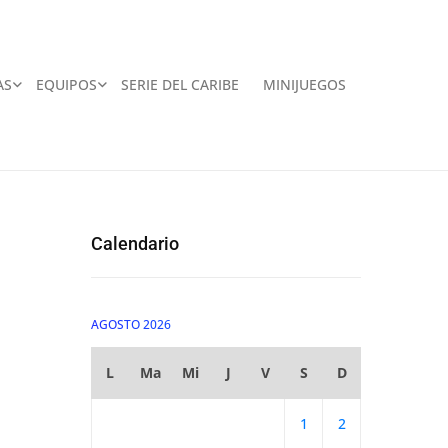
AS
EQUIPOS
SERIE DEL CARIBE
MINIJUEGOS
Calendario
AGOSTO 2026
L
Ma
Mi
J
V
S
D
1
2