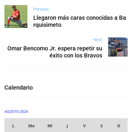
Previous
Llegaron más caras conocidas a Ba
rquisimeto
Next
Omar Bencomo Jr. espera repetir su
éxito con los Bravos
Calendario
AGOSTO 2026
L
Ma
Mi
J
V
S
D