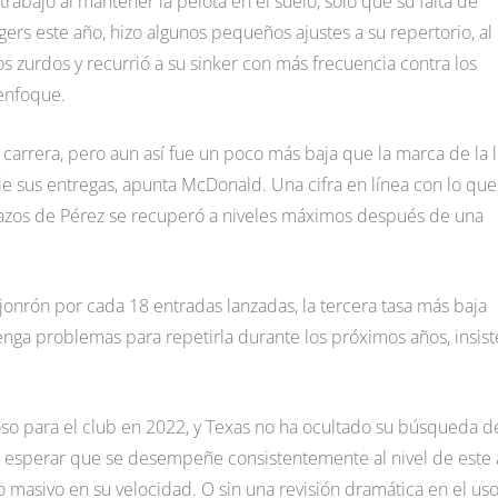
bajo al mantener la pelota en el suelo, solo que su falta de
gers este año, hizo algunos pequeños ajustes a su repertorio, al
s zurdos y recurrió a su sinker con más frecuencia contra los
 enfoque.
carrera, pero aun así fue un poco más baja que la marca de la l
e sus entregas, apunta McDonald. Una cifra en línea con lo que
etazos de Pérez se recuperó a niveles máximos después de una
jonrón por cada 18 entradas lanzadas, la tercera tasa más baja
enga problemas para repetirla durante los próximos años, insist
o para el club en 2022, y Texas no ha ocultado su búsqueda d
, esperar que se desempeñe consistentemente al nivel de este
 masivo en su velocidad. O sin una revisión dramática en el us