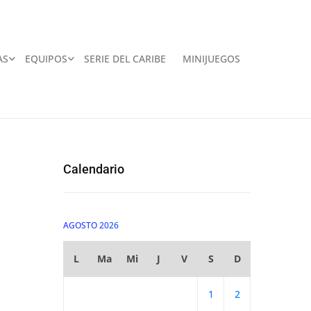
AS
EQUIPOS
SERIE DEL CARIBE
MINIJUEGOS
Calendario
AGOSTO 2026
L
Ma
Mi
J
V
S
D
1
2