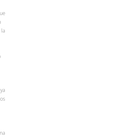
que
n
 la
%
 ya
ros
una