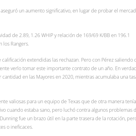
 aseguró un aumento significativo, en lugar de probar el merca
tividad de 2.89, 1.26 WHIP y relación de 169/69 K/BB en 196.1
n los Rangers.
 calificación extendidas las rechazan. Pero con Pérez saliendo 
dente verlo tomar este importante contrato de un año. En verda
r cantidad en las Mayores en 2020, mientras acumulaba una tas
mente valiosas para un equipo de Texas que de otra manera tenía
ctivo cuando estaba sano, pero luchó contra algunos problemas 
unning fue un brazo útil en la parte trasera de la rotación, per
es o ineficaces.