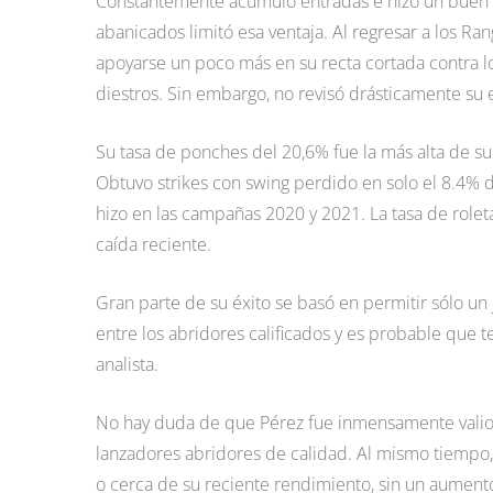
Constantemente acumuló entradas e hizo un buen tra
abanicados limitó esa ventaja. Al regresar a los Ran
apoyarse un poco más en su recta cortada contra lo
diestros. Sin embargo, no revisó drásticamente su
Su tasa de ponches del 20,6% fue la más alta de su 
Obtuvo strikes con swing perdido en solo el 8.4% d
hizo en las campañas 2020 y 2021. La tasa de rol
caída reciente.
Gran parte de su éxito se basó en permitir sólo un 
entre los abridores calificados y es probable que t
analista.
No hay duda de que Pérez fue inmensamente valios
lanzadores abridores de calidad. Al mismo tiempo
o cerca de su reciente rendimiento, sin un aumento