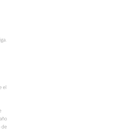
iga.
e el
e
 año
o de