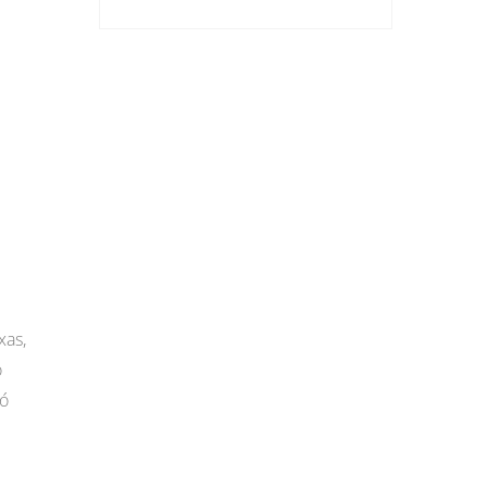
xas,
o
dó