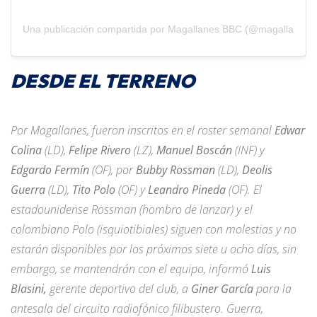
Una publicación compartida por Magallanes BBC (@magallanesb
DESDE EL TERRENO
Por Magallanes, fueron inscritos en el roster semanal
Edwar
Colina
(LD),
Felipe Rivero
(LZ),
Manuel Boscán
(INF) y
Edgardo Fermín
(OF), por
Bubby Rossman
(LD),
Deolis
Guerra
(LD),
Tito Polo
(OF) y
Leandro Pineda
(OF). El
estadounidense Rossman (hombro de lanzar) y el
colombiano Polo (isquiotibiales) siguen con molestias y no
estarán disponibles por los próximos siete u ocho días, sin
embargo, se mantendrán con el equipo, informó
Luis
Blasini,
gerente deportivo del club, a
Giner García
para la
antesala del circuito radiofónico filibustero. Guerra,