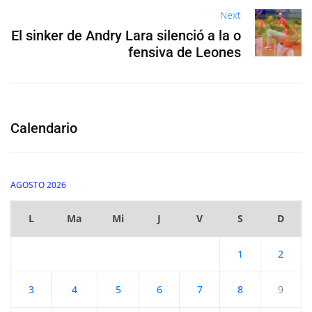
Next
El sinker de Andry Lara silenció a la o
fensiva de Leones
Calendario
AGOSTO 2026
L
Ma
Mi
J
V
S
D
1
2
3
4
5
6
7
8
9