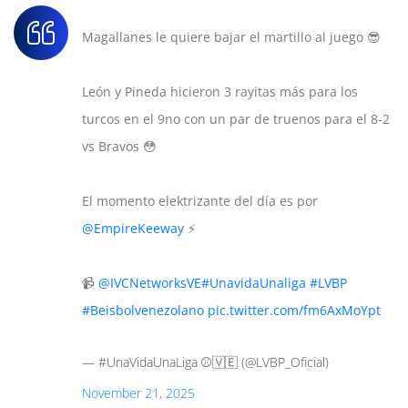
Magallanes le quiere bajar el martillo al juego 😎
León y Pineda hicieron 3 rayitas más para los
turcos en el 9no con un par de truenos para el 8-2
vs Bravos 😳
El momento elektrizante del día es por
@EmpireKeeway
⚡
📹
@IVCNetworksVE
#UnavidaUnaliga
#LVBP
#Beisbolvenezolano
pic.twitter.com/fm6AxMoYpt
— #UnaVidaUnaLiga ⚾️🇻🇪 (@LVBP_Oficial)
November 21, 2025