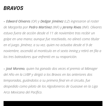
BRAVOS
– Edward Olivares
(OF) y
Dedgar Jiménez
(LZ) ingresaron al roster
de Margarita por
Pedro Martínez
(INF) y
Jeremy Rivas
(INF). Olivares
estuvo fuera de acción desde el 11 de noviembre tras recibir un
golpe en una mano; aunque fue reactivado, no alineó como titular
en el juego. Jiménez, a su vez, quien no actuaba desde el 9 de
noviembre, ascendió al montículo en el sexto inning y retiró en fila a
los tres bateadores que enfrentó en su reaparición.
–
José Moreno
, quien ha ganado dos veces el premio al Mánager
del Año en la LVBP y dirigió a los Bravos en las anteriores dos
temporadas, guiándolos a su primera final en el circuito, fue
despedido como piloto de los Algodoneros de Guasave en la Liga
Arco Mexicana del Pacífico.