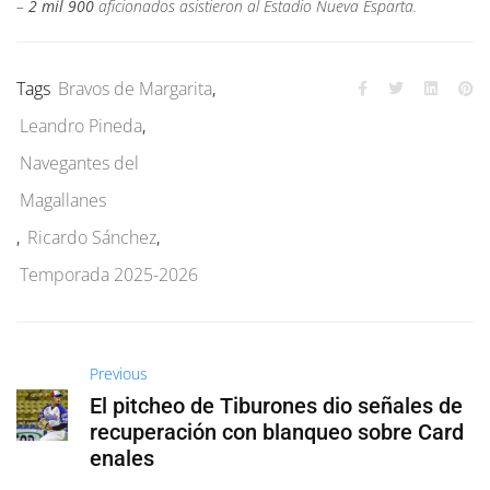
–
2 mil 900
aficionados asistieron al Estadio Nueva Esparta.
Tags
Bravos de Margarita
,
Leandro Pineda
,
Navegantes del
Magallanes
,
Ricardo Sánchez
,
Temporada 2025-2026
Previous
El pitcheo de Tiburones dio señales de
recuperación con blanqueo sobre Card
enales