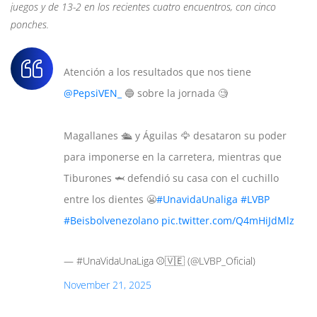
juegos y de 13-2 en los recientes cuatro encuentros, con cinco
ponches.
Atención a los resultados que nos tiene
@PepsiVEN_
🔵 sobre la jornada 🧐
Magallanes 🛳️ y Águilas 🦅 desataron su poder
para imponerse en la carretera, mientras que
Tiburones 🦈 defendió su casa con el cuchillo
entre los dientes 😬
#UnavidaUnaliga
#LVBP
#Beisbolvenezolano
pic.twitter.com/Q4mHiJdMlz
— #UnaVidaUnaLiga ⚾️🇻🇪 (@LVBP_Oficial)
November 21, 2025