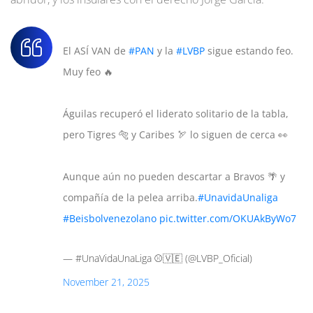
El ASÍ VAN de
#PAN
y la
#LVBP
sigue estando feo.
Muy feo 🔥
Águilas recuperó el liderato solitario de la tabla,
pero Tigres 🐅 y Caribes 🏹 lo siguen de cerca 👀
Aunque aún no pueden descartar a Bravos 🌴 y
compañía de la pelea arriba.
#UnavidaUnaliga
#Beisbolvenezolano
pic.twitter.com/OKUAkByWo7
— #UnaVidaUnaLiga ⚾️🇻🇪 (@LVBP_Oficial)
November 21, 2025