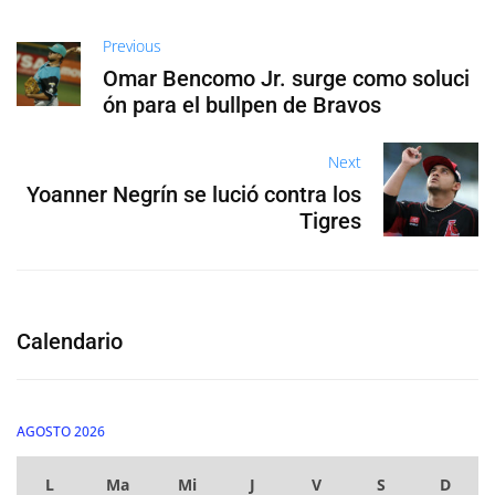
Previous
Omar Bencomo Jr. surge como soluci
ón para el bullpen de Bravos
Next
Yoanner Negrín se lució contra los
Tigres
Calendario
AGOSTO 2026
L
Ma
Mi
J
V
S
D