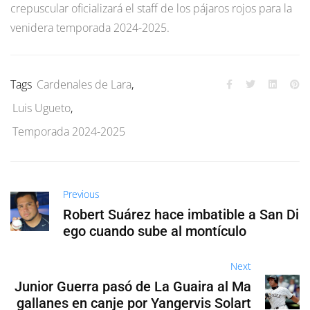
crepuscular oficializará el staff de los pájaros rojos para la
venidera temporada 2024-2025.
Tags
Cardenales de Lara
,
Luis Ugueto
,
Temporada 2024-2025
Previous
Robert Suárez hace imbatible a San Di
ego cuando sube al montículo
Next
Junior Guerra pasó de La Guaira al Ma
gallanes en canje por Yangervis Solart