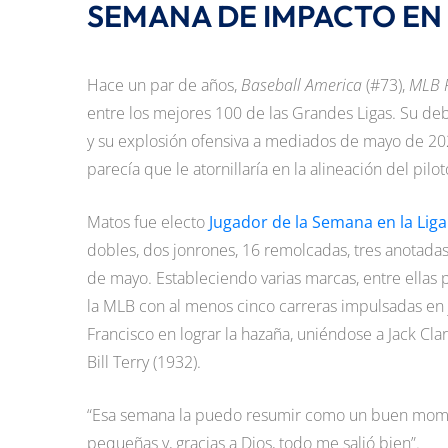
SEMANA DE IMPACTO EN
Hace un par de años,
Baseball America
(#73),
MLB P
entre los mejores 100 de las Grandes Ligas. Su de
y su explosión ofensiva a mediados de mayo de 202
parecía que le atornillaría en la alineación del pilo
Matos fue electo
Jugador de la Semana en la Liga
dobles, dos jonrones, 16 remolcadas, tres anotadas 
de mayo. Estableciendo varias marcas, entre ellas 
la MLB con al menos cinco carreras impulsadas en j
Francisco en lograr la hazaña, uniéndose a Jack Cla
Bill Terry (1932).
“Esa semana la puedo resumir como un buen momen
pequeñas y, gracias a Dios, todo me salió bien”.