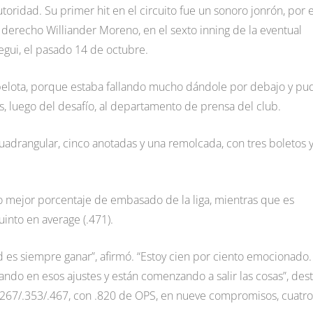
toridad. Su primer hit en el circuito fue un sonoro jonrón, por e
el derecho Williander Moreno, en el sexto inning de la eventual
egui, el pasado 14 de octubre.
pelota, porque estaba fallando mucho dándole por debajo y pu
s, luego del desafío, al departamento de prensa del club.
cuadrangular, cinco anotadas y una remolcada, con tres boletos 
o mejor porcentaje de embasado de la liga, mientras que es
uinto en average (.471).
 es siempre ganar”, afirmó. “Estoy cien por ciento emocionado.
jando en esos ajustes y están comenzando a salir las cosas”, des
e .267/.353/.467, con .820 de OPS, en nueve compromisos, cuatr