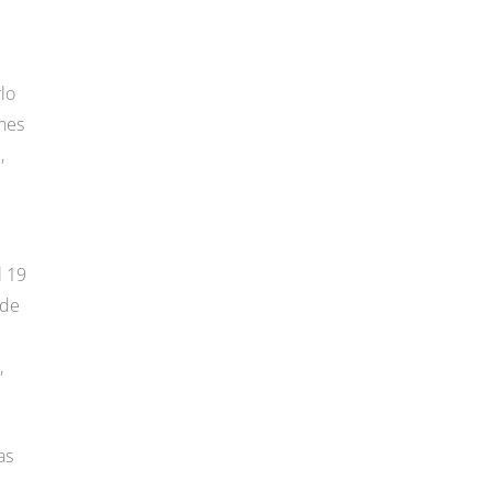
rlo
ones
,
l 19
 de
,
as