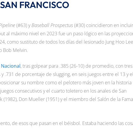
 SAN FRANCISCO
ipeline
(#63) y
Baseball Prospectus
(#30) coincidieron en inclui
but al máximo nivel en 2023 fue un paso lógico en las proyecci
4, como sustituto de todos los días del lesionado Jung Hoo Lee
to Bob Melvin.
 Nacional
, tras golpear para .385 (26-10) de promedio, con tres
y .731 de porcentaje de slugging, en seis juegos entre el 13 y e
posicionar su nombre como el pelotero más joven en la historia
uegos consecutivos y el cuarto toletero en los anales de San
rk (1982), Don Mueller (1951) y el miembro del Salón de la Fama
to, de esos que pasan en el béisbol. Estaba haciendo las cos