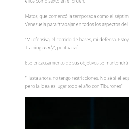
ellos como sexto en el orden.
Matos, que comenzó la temporada como el séptimo 
Venezuela para “trabajar en todos los aspectos del 
“Mi ofensiva, el corrido de bases, mi defensa. Est
Training
ready
”, puntualizó.
Ese encausamiento de sus objetivos se mantendrá
“Hasta ahora, no tengo restricciones. No sé si el 
pero la idea es jugar todo el año con Tiburones”.