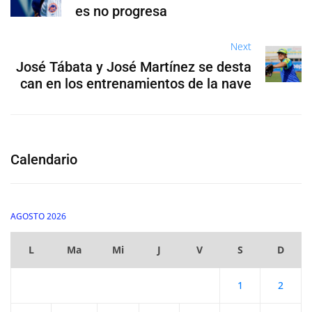
es no progresa
Next
José Tábata y José Martínez se desta
can en los entrenamientos de la nave
Calendario
AGOSTO 2026
L
Ma
Mi
J
V
S
D
1
2