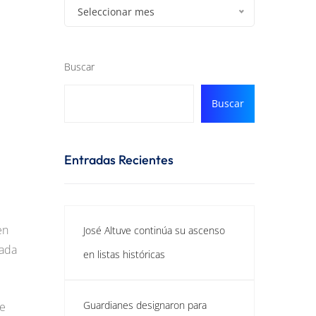
Seleccionar mes
Buscar
Buscar
Entradas Recientes
en
José Altuve continúa su ascenso
rada
en listas históricas
Guardianes designaron para
se