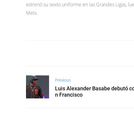
estrenó su sexto uniforme en las Grandes Ligas, lue
Mets.
Previous
Luis Alexander Basabe debutó c
n Francisco