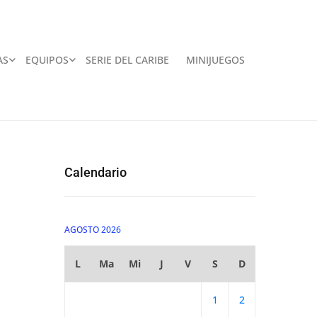
AS
EQUIPOS
SERIE DEL CARIBE
MINIJUEGOS
Calendario
AGOSTO 2026
L
Ma
Mi
J
V
S
D
1
2