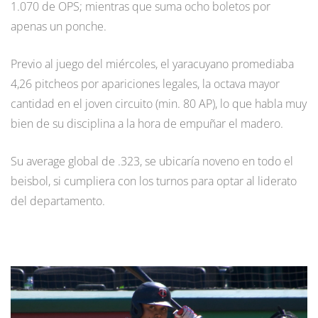
1.070 de OPS; mientras que suma ocho boletos por
apenas un ponche.
Previo al juego del miércoles, el yaracuyano promediaba
4,26 pitcheos por apariciones legales, la octava mayor
cantidad en el joven circuito (min. 80 AP), lo que habla muy
bien de su disciplina a la hora de empuñar el madero.
Su average global de .323, se ubicaría noveno en todo el
beisbol, si cumpliera con los turnos para optar al liderato
del departamento.