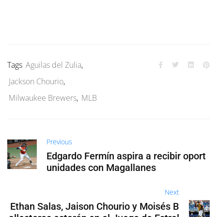
Tags
Aguilas del Zulia
,
Jackson Chourio
,
Milwaukee Brewers
,
MLB
Previous
Edgardo Fermín aspira a recibir oport
unidades con Magallanes
Next
Ethan Salas, Jaison Chourio y Moisés B