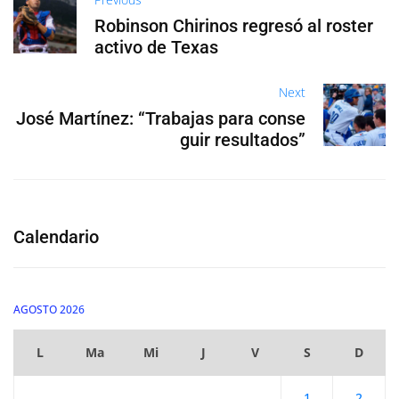
Robinson Chirinos regresó al roster
activo de Texas
Next
José Martínez: “Trabajas para conse
guir resultados”
Calendario
AGOSTO 2026
L
Ma
Mi
J
V
S
D
1
2