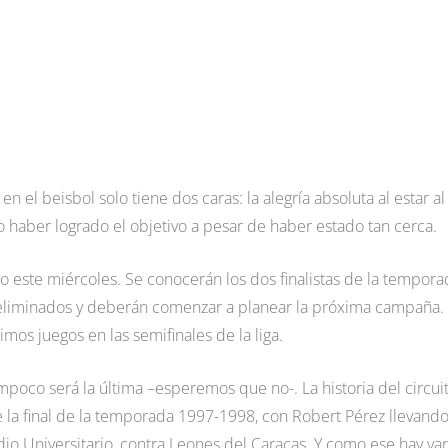
n el beisbol solo tiene dos caras: la alegría absoluta al estar al
o haber logrado el objetivo a pesar de haber estado tan cerca.
 este miércoles. Se conocerán los dos finalistas de la tempora
liminados y deberán comenzar a planear la próxima campaña.
imos juegos en las semifinales de la liga.
mpoco será la última –esperemos que no-. La historia del circui
la final de la temporada 1997-1998, con Robert Pérez llevando
io Universitario, contra Leones del Caracas. Y como ese hay var