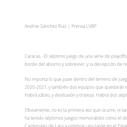
Andriw Sánchez Ruiz | Prensa LVBP
Caracas.- El séptimo juego de una serie de playoffs e
borde del abismo y sobrevivir, y la decepción de n
No importa lo que pase dentro del terreno de juego
2020-2021, y también dos equipos que quedarán e
Habrá júbilo, y desilusión y tristeza. Habrá dos sépt
Obviamente, no es la primera vez que ocurre, ni ta
ha tenido séptimos juegos memorables como el de 
Cardenales de Lara a celebrar una tarde en el Estad