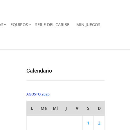
AS
EQUIPOS
SERIE DEL CARIBE
MINIJUEGOS
Calendario
AGOSTO 2026
L
Ma
Mi
J
V
S
D
1
2