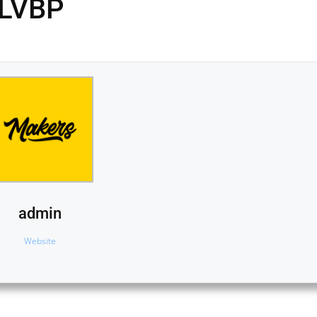
a LVBP
admin
Website